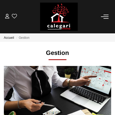
VENTES
Accueil
Gestion
LOCATIONS
Gestion
ESTIMATION
GESTION
NOTRE AGENCE
Qui Sommes Nous
Notre Équipe
Nos Actualités