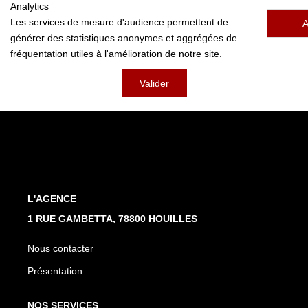
Analytics
Nos Actualités
Les services de mesure d'audience permettent de
A
générer des statistiques anonymes et aggrégées de
fréquentation utiles à l'amélioration de notre site.
CONTACT
Valider
L'AGENCE
1 RUE GAMBETTA, 78800 HOUILLES
Nous contacter
Présentation
NOS SERVICES