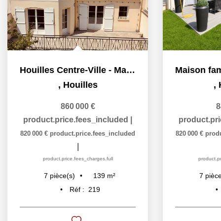
Houilles Centre-Ville - Maison familiale
,
Houilles
,
860 000 €
8
product.price.fees_included
|
product.pr
820 000 €
product.price.fees_included
820 000 €
prod
|
product.price.fees_charges.full
product.pr
139
m²
7
pièce(s)
7
pièce
Réf :
219