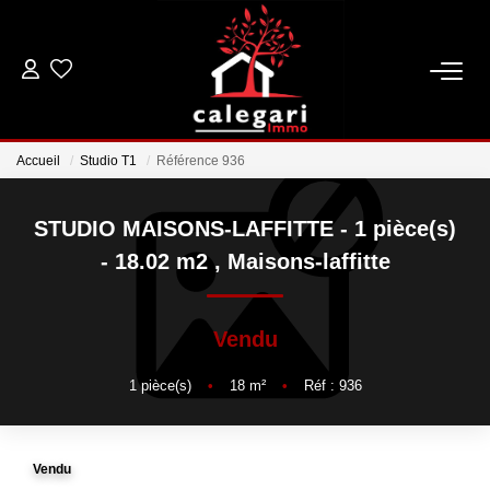
VENTES
Accueil
Studio T1
Référence 936
LOCATIONS
STUDIO MAISONS-LAFFITTE - 1 pièce(s)
ESTIMATION
- 18.02 m2
,
Maisons-laffitte
GESTION
Vendu
NOTRE AGENCE
1
pièce(s)
•
18
m²
•
Réf : 936
Qui Sommes Nous
Notre Équipe
Vendu