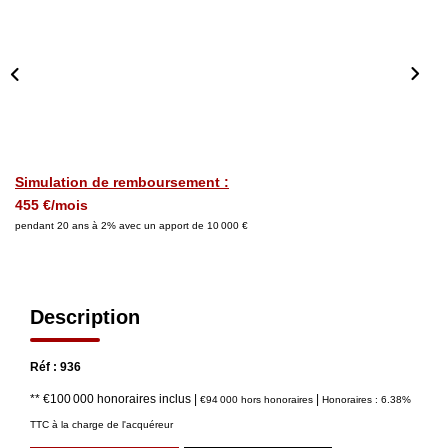
Nos Actualités
CONTACT
Simulation de remboursement :
455 €/mois
pendant 20 ans à 2% avec un apport de 10 000 €
Description
Réf : 936
** €100 000
honoraires inclus
|
|
€94 000
hors honoraires
Honoraires : 6.38%
TTC à la charge de l'acquéreur