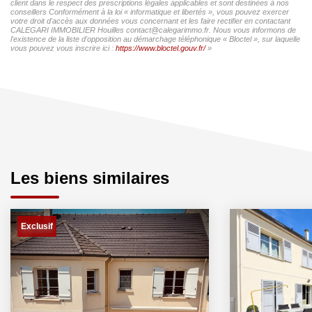
client dans le respect des prescriptions légales applicables et sont destinées à nos
conseillers Conformément à la loi « informatique et libertés », vous pouvez exercer
votre droit d'accès aux données vous concernant et les faire rectifier en contactant
CALEGARI IMMOBILIER Houilles contact@calegarimmo.fr. Nous vous informons de
l'existence de la liste d'opposition au démarchage téléphonique « Bloctel », sur laquelle
vous pouvez vous inscrire ici :
https://www.bloctel.gouv.fr/
»
Les biens similaires
Exclusif