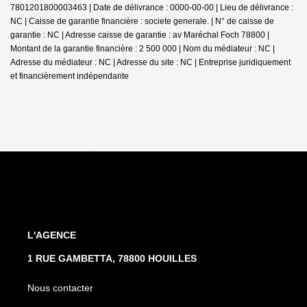
7801201800003463 | Date de délivrance : 0000-00-00 | Lieu de délivrance :
NC | Caisse de garantie financière : societe generale. | N° de caisse de
garantie : NC | Adresse caisse de garantie : av Maréchal Foch 78800 |
Montant de la garantie financière : 2 500 000 | Nom du médiateur : NC |
Adresse du médiateur : NC | Adresse du site : NC |
Entreprise juridiquement
et financièrement indépendante
L'AGENCE
1 RUE GAMBETTA, 78800 HOUILLES
Nous contacter