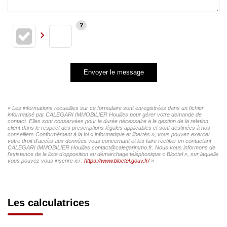
Envoyer le message
« Les informations recueillies sur ce formulaire sont enregistrées dans un fichier
informatisé par CALEGARI IMMOBILIER Houilles pour gérer votre demande de
contact. Elles sont conservées pour la durée nécessaire à la gestion de la relation
client dans le respect des prescriptions légales applicables et sont destinées à nos
conseillers Conformément à la loi « informatique et libertés », vous pouvez exercer
votre droit d'accès aux données vous concernant et les faire rectifier en contactant
CALEGARI IMMOBILIER Houilles contact@calegarimmo.fr. Nous vous informons de
l'existence de la liste d'opposition au démarchage téléphonique « Bloctel », sur laquelle
vous pouvez vous inscrire ici :
https://www.bloctel.gouv.fr/
»
Les calculatrices