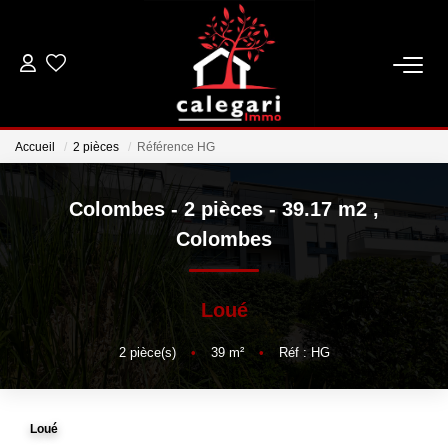
VENTES
Accueil
2 pièces
Référence HG
LOCATIONS
Colombes - 2 pièces - 39.17 m2
,
ESTIMATION
Colombes
GESTION
Loué
NOTRE AGENCE
2
pièce(s)
•
39
m²
•
Réf : HG
Qui Sommes Nous
Notre Équipe
Loué