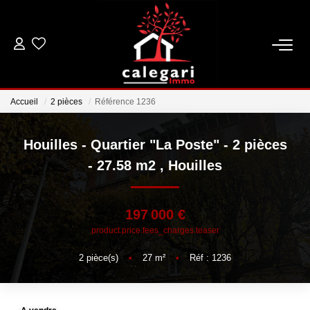
VENTES
Accueil
2 pièces
Référence 1236
LOCATIONS
Houilles - Quartier "La Poste" - 2 pièces
ESTIMATION
- 27.58 m2
,
Houilles
GESTION
197 000 €
product.price.fees_charges.teaser
NOTRE AGENCE
2
pièce(s)
•
27
m²
•
Réf : 1236
Qui Sommes Nous
Notre Équipe