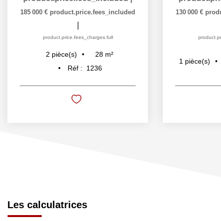
185 000 €
product.price.fees_included
130 000 €
prod
|
product.price.fees_charges.full
product.pr
28
m²
2
pièce(s)
1
pièce(s)
Réf :
1236
Les calculatrices