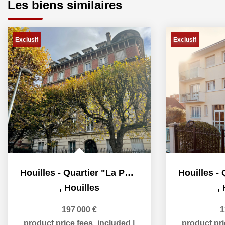
Les biens similaires
Exclusif
Exclusif
Houilles - Quartier "La Poste" - 2 pièces - 27.58 m2
,
Houilles
,
197 000 €
1
product.price.fees_included
|
product.pr