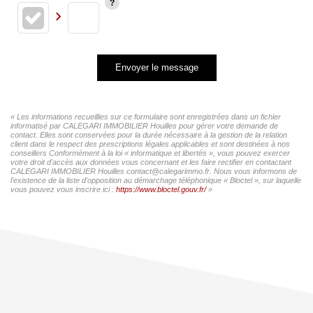
Envoyer le message
« Les informations recueillies sur ce formulaire sont enregistrées dans un fichier
informatisé par CALEGARI IMMOBILIER Houilles pour gérer votre demande de
contact. Elles sont conservées pour la durée nécessaire à la gestion de la relation
client dans le respect des prescriptions légales applicables et sont destinées à nos
conseillers Conformément à la loi « informatique et libertés », vous pouvez exercer
votre droit d'accès aux données vous concernant et les faire rectifier en contactant
CALEGARI IMMOBILIER Houilles contact@calegarimmo.fr. Nous vous informons de
l'existence de la liste d'opposition au démarchage téléphonique « Bloctel », sur laquelle
vous pouvez vous inscrire ici :
https://www.bloctel.gouv.fr/
»