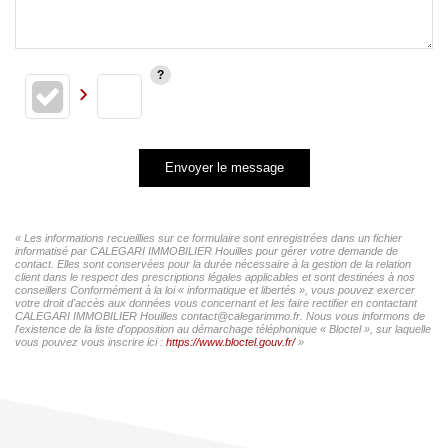
Envoyer le message
« Les informations recueillies sur ce formulaire sont enregistrées dans un fichier
informatisé par CALEGARI IMMOBILIER Houilles pour gérer votre demande de
contact. Elles sont conservées pour la durée nécessaire à la gestion de la relation
client dans le respect des prescriptions légales applicables et sont destinées à nos
conseillers Conformément à la loi « informatique et libertés », vous pouvez exercer
votre droit d'accès aux données vous concernant et les faire rectifier en contactant
CALEGARI IMMOBILIER Houilles contact@calegarimmo.fr. Nous vous informons de
l'existence de la liste d'opposition au démarchage téléphonique « Bloctel », sur laquelle
vous pouvez vous inscrire ici :
https://www.bloctel.gouv.fr/
»