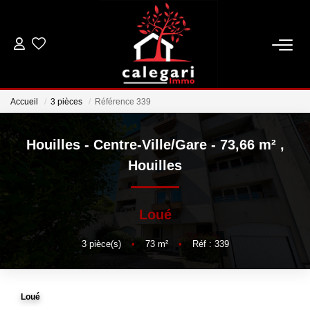
VENTES
Accueil
3 pièces
Référence 339
LOCATIONS
Houilles - Centre-Ville/Gare - 73,66 m²
,
ESTIMATION
Houilles
GESTION
Loué
NOTRE AGENCE
3
pièce(s)
•
73
m²
•
Réf : 339
Qui Sommes Nous
Notre Équipe
Loué