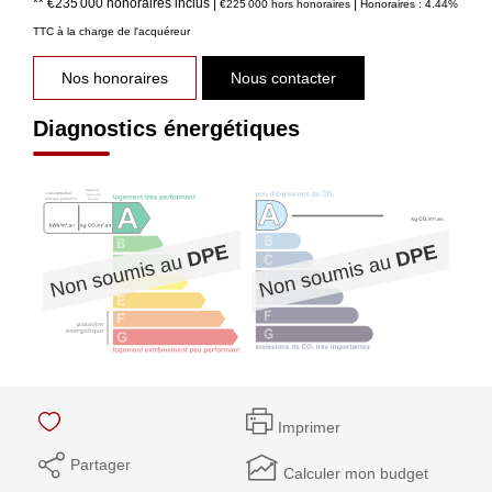
** €235 000
honoraires inclus
|
|
€225 000
hors honoraires
Honoraires : 4.44%
TTC à la charge de l'acquéreur
Nos honoraires
Nous contacter
Diagnostics énergétiques
Imprimer
Partager
Calculer mon budget