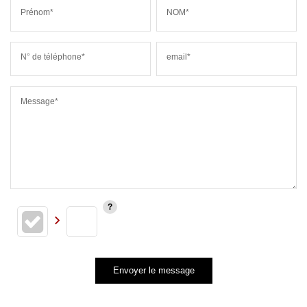
Prénom*
NOM*
N° de téléphone*
email*
Message*
Envoyer le message