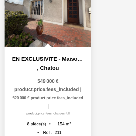
EN EXCLUSIVITE - Maison à fort potentiel -150 m2 - Chatou
,
Chatou
549 000 €
product.price.fees_included
|
520 000 €
product.price.fees_included
|
product.price.fees_charges.full
154
m²
8
pièce(s)
Réf :
211