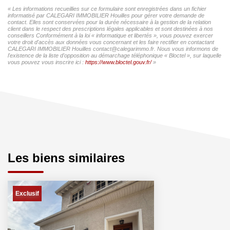
« Les informations recueillies sur ce formulaire sont enregistrées dans un fichier
informatisé par CALEGARI IMMOBILIER Houilles pour gérer votre demande de
contact. Elles sont conservées pour la durée nécessaire à la gestion de la relation
client dans le respect des prescriptions légales applicables et sont destinées à nos
conseillers Conformément à la loi « informatique et libertés », vous pouvez exercer
votre droit d'accès aux données vous concernant et les faire rectifier en contactant
CALEGARI IMMOBILIER Houilles contact@calegarimmo.fr. Nous vous informons de
l'existence de la liste d'opposition au démarchage téléphonique « Bloctel », sur laquelle
vous pouvez vous inscrire ici :
https://www.bloctel.gouv.fr/
»
Les biens similaires
Exclusif