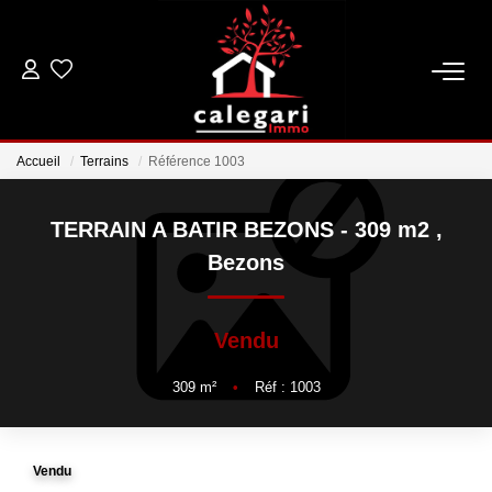
VENTES
Accueil
Terrains
Référence 1003
LOCATIONS
TERRAIN A BATIR BEZONS - 309 m2
,
ESTIMATION
Bezons
GESTION
Vendu
NOTRE AGENCE
309
m²
•
Réf : 1003
Qui Sommes Nous
Notre Équipe
Vendu