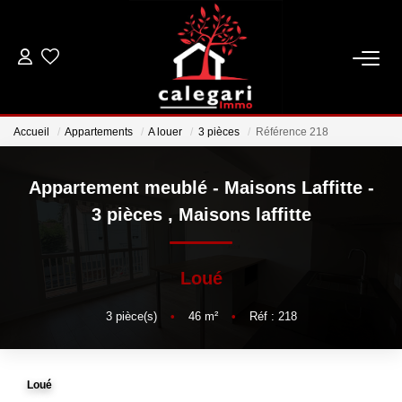
VENTES
Accueil
Appartements
A louer
3 pièces
Référence 218
LOCATIONS
Appartement meublé - Maisons Laffitte -
ESTIMATION
3 pièces
,
Maisons laffitte
GESTION
Loué
NOTRE AGENCE
3
pièce(s)
•
46
m²
•
Réf : 218
Qui Sommes Nous
Notre Équipe
Loué