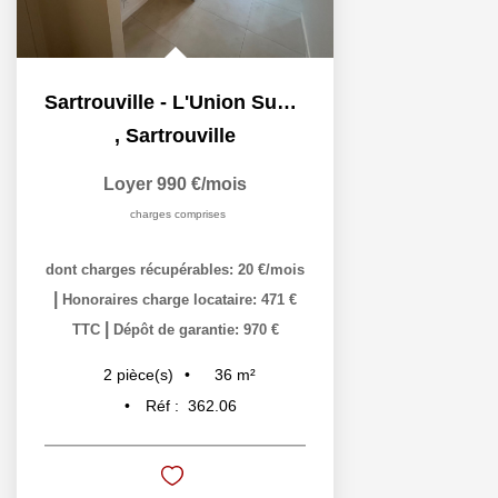
Sartrouville - L'Union Sud - 2 pièces - 36,25 m²
,
Sartrouville
Loyer 990 €/mois
charges comprises
dont charges récupérables: 20 €/mois
|
Honoraires charge locataire: 471 €
|
TTC
Dépôt de garantie: 970 €
36
m²
2
pièce(s)
Réf :
362.06