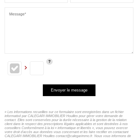
Message*
Envoyer le message
« Les informations recueillies sur ce formulaire sont enregistrées dans un fichier
informatisé par CALEGARI IMMOBILIER Houilles pour gérer votre demande de
contact. Elles sont conservées pour la durée nécessaire à la gestion de la relation
client dans le respect des prescriptions légales applicables et sont destinées à nos
conseillers Conformément à la loi « informatique et libertés », vous pouvez exercer
votre droit d'accès aux données vous concernant et les faire rectifier en contactant
CALEGARI IMMOBILIER Houilles contact@calegarimmo.fr. Nous vous informons de