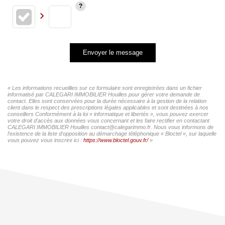
Envoyer le message
« Les informations recueillies sur ce formulaire sont enregistrées dans un fichier
informatisé par CALEGARI IMMOBILIER Houilles pour gérer votre demande de
contact. Elles sont conservées pour la durée nécessaire à la gestion de la relation
client dans le respect des prescriptions légales applicables et sont destinées à nos
conseillers Conformément à la loi « informatique et libertés », vous pouvez exercer
votre droit d'accès aux données vous concernant et les faire rectifier en contactant
CALEGARI IMMOBILIER Houilles contact@calegarimmo.fr. Nous vous informons de
l'existence de la liste d'opposition au démarchage téléphonique « Bloctel », sur laquelle
vous pouvez vous inscrire ici :
https://www.bloctel.gouv.fr/
»