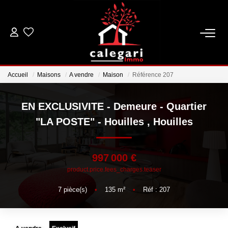
VENTES
Accueil
Maisons
A vendre
Maison
Référence 207
LOCATIONS
EN EXCLUSIVITE - Demeure - Quartier
ESTIMATION
"LA POSTE" - Houilles
,
Houilles
GESTION
997 000 €
product.price.fees_charges.teaser
NOTRE AGENCE
7
pièce(s)
•
135
m²
•
Réf : 207
Qui Sommes Nous
Notre Équipe