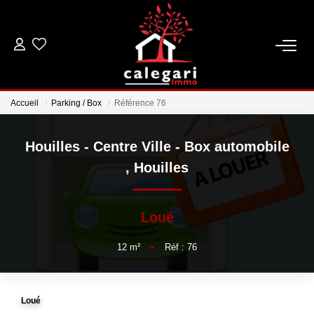
VENTES
Accueil
Parking / Box
Référence 76
LOCATIONS
Houilles - Centre Ville - Box automobile
ESTIMATION
,
Houilles
GESTION
Loué
NOTRE AGENCE
12
m²
•
Réf : 76
Qui Sommes Nous
Notre Équipe
Loué