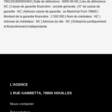
7801201800003463 | Date de délivrance : 0000-00-00 | Lieu de délivrance :
NC | Caisse de garantie financière : societe generale. | N° de caisse de
garantie : NC | Adresse caisse de garantie : av Maréchal Foch 78800 |
Montant de la garantie financière : 2 500 000 | Nom du médiateur : NC |
Adresse du médiateur : NC | Adresse du site : NC |
Entreprise juridiquement
et financièrement indépendante
L'AGENCE
1 RUE GAMBETTA, 78800 HOUILLES
Nous contacter
Présentation