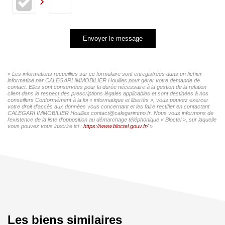
Envoyer le message
« Les informations recueillies sur ce formulaire sont enregistrées dans un fichier
informatisé par CALEGARI IMMOBILIER Houilles pour gérer votre demande de
contact. Elles sont conservées pour la durée nécessaire à la gestion de la relation
client dans le respect des prescriptions légales applicables et sont destinées à nos
conseillers Conformément à la loi « informatique et libertés », vous pouvez exercer
votre droit d'accès aux données vous concernant et les faire rectifier en contactant
CALEGARI IMMOBILIER Houilles contact@calegarimmo.fr. Nous vous informons de
l'existence de la liste d'opposition au démarchage téléphonique « Bloctel », sur laquelle
vous pouvez vous inscrire ici :
https://www.bloctel.gouv.fr/
»
Les biens similaires