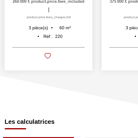
375 000 €
product.price.fees_included
196 000 €
|
product.price.fees_charges.full
pro
58
m²
3
pièce(s)
Réf :
209
Les calculatrices