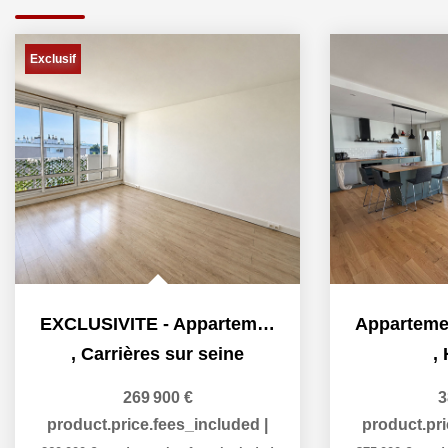
Exclusif
Appartement - Houilles - Proche Gare
,
Houilles
389 000 €
product.price.fees_included
|
product