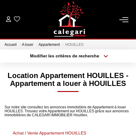
VENTES
Accueil
A louer
Appartement
HOUILLES
LOCATIONS
Modifier les critères de recherche
Type de transaction
Localisation
Acheter
Localisation
ESTIMATION
Location Appartement HOUILLES -
Type de bien
Sélectionnez...
Surface min
Appartement a louer à HOUILLES
GESTION
Plus de critères
Budget max
NOTRE AGENCE
Sur notre site consultez les annonces immobilière de Appartement à louer
HOUILLES. Trouvez votre Appartement sur HOUILLES grâce aux annonces
Créer une alerte
immobilières de CALEGARI IMMOBILIER Houilles.
Qui Sommes Nous
Notre Équipe
Achat / Vente Appartement HOUILLES