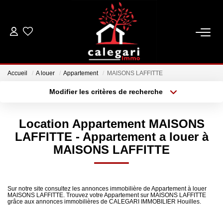
VENTES
Accueil
A louer
Appartement
MAISONS LAFFITTE
LOCATIONS
Modifier les critères de recherche
Type de transaction
Localisation
Acheter
Localisation
ESTIMATION
Location Appartement MAISONS
Type de bien
Sélectionnez...
Surface min
LAFFITTE - Appartement a louer à
GESTION
MAISONS LAFFITTE
Plus de critères
Budget max
NOTRE AGENCE
Créer une alerte
Sur notre site consultez les annonces immobilière de Appartement à louer
Qui Sommes Nous
MAISONS LAFFITTE. Trouvez votre Appartement sur MAISONS LAFFITTE
grâce aux annonces immobilières de CALEGARI IMMOBILIER Houilles.
Notre Équipe