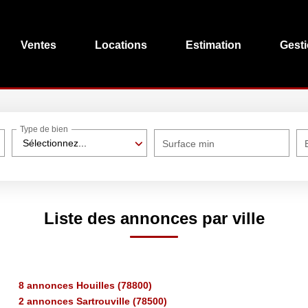
Ventes
Locations
Estimation
Gest
Type de bien
Sélectionnez...
Surface min
Liste des annonces par ville
8 annonces Houilles (78800)
2 annonces Sartrouville (78500)